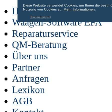
Diese Website verwendet Cookies, um Ihnen die bestmögl
Home
Nutzung von Cookies zu.
Mehr Informationen
.
Einverstanden!
Waagen-Software EFA
Reparaturservice
QM-Beratung
Über uns
Partner
Anfragen
Lexikon
AGB